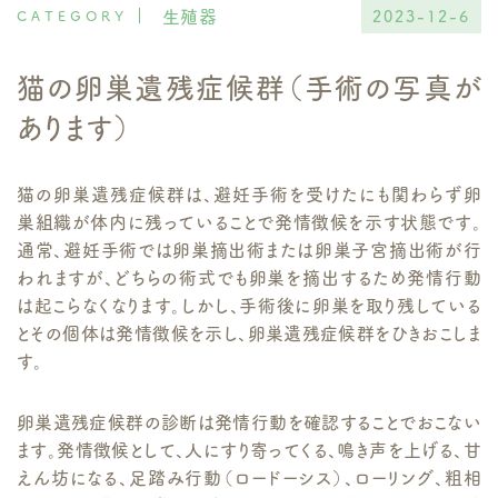
生殖器
2023-12-6
猫の卵巣遺残症候群（手術の写真が
あります）
猫の卵巣遺残症候群は、避妊手術を受けたにも関わらず卵
巣組織が体内に残っていることで発情徴候を示す状態です。
通常、避妊手術では卵巣摘出術または卵巣子宮摘出術が行
われますが、どちらの術式でも卵巣を摘出するため発情行動
は起こらなくなります。しかし、手術後に卵巣を取り残している
とその個体は発情徴候を示し、卵巣遺残症候群をひきおこしま
す。
卵巣遺残症候群の診断は発情行動を確認することでおこない
ます。発情徴候として、人にすり寄ってくる、鳴き声を上げる、甘
えん坊になる、足踏み行動（ロードーシス）、ローリング、粗相