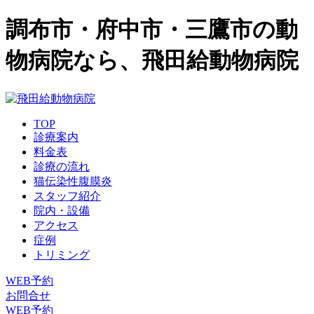
調布市・府中市・三鷹市の動
物病院なら、飛田給動物病院
TOP
診療案内
料金表
診療の流れ
猫伝染性腹膜炎
スタッフ紹介
院内・設備
アクセス
症例
トリミング
WEB予約
お問合せ
WEB予約