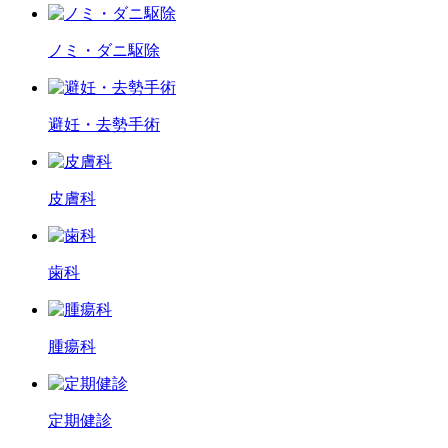
ノミ・ダニ駆除
避妊・去勢手術
皮膚科
歯科
腫瘍科
定期健診