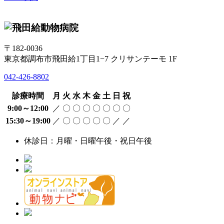
〒182-0036
東京都調布市飛田給1丁目1−7 クリサンテーモ 1F
042-426-8802
診療時間
月
火
水
木
金
土
日
祝
9:00～12:00
／
〇
〇
〇
〇
〇
〇
〇
15:30～19:00
／
〇
〇
〇
〇
〇
／
／
休診日：月曜・日曜午後・祝日午後