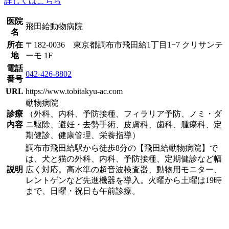
詳しくはこちら
医院
飛田給動物病院
名
所在
〒182-0036 東京都調布市飛田給1丁目1−7 クリサンテ
地
ーモ 1F
電話
042-426-8802
番号
URL
https://www.tobitakyu-ac.com
動物病院
診療
（外科、内科、予防接種、フィラリア予防、ノミ・ダ
内容
ニ駆除、避妊・去勢手術、皮膚科、歯科、腫瘍科、定
期健診、健康管理、栄養指導）
調布市飛田給駅から徒歩8分の【飛田給動物病院】で
は、犬と猫の外科、内科、予防接種、定期健診など幅
説明
広く対応。高水準の超音波検査器、動物用モニター、
レントゲンなど先進機器を導入。火曜から土曜は19時
まで、日曜・祝日も午前診療。