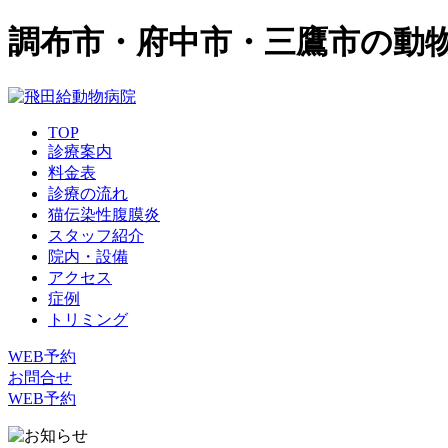
調布市・府中市・三鷹市の動
TOP
診療案内
料金表
診療の流れ
猫伝染性腹膜炎
スタッフ紹介
院内・設備
アクセス
症例
トリミング
WEB予約
お問合せ
WEB予約