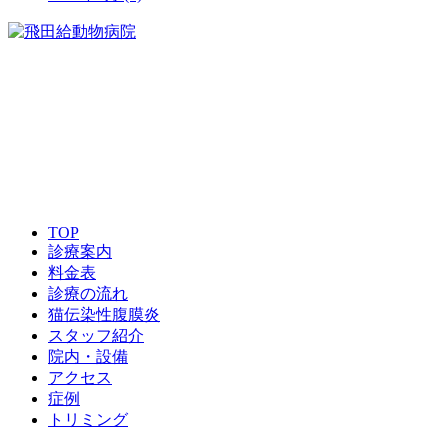
042-426-8802
TOP
診療案内
料金表
診療の流れ
猫伝染性腹膜炎
スタッフ紹介
院内・設備
アクセス
症例
トリミング